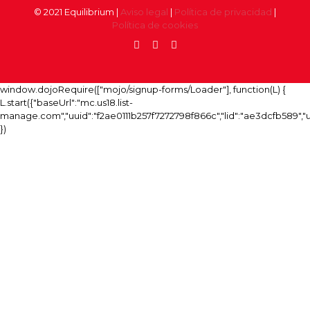
© 2021 Equilibrium |
Aviso legal
|
Política de privacidad
|
Política de cookies
window.dojoRequire(["mojo/signup-forms/Loader"], function(L) {
L.start({"baseUrl":"mc.us18.list-
manage.com","uuid":"f2ae0111b257f7272798f866c","lid":"ae3dcfb589",
})